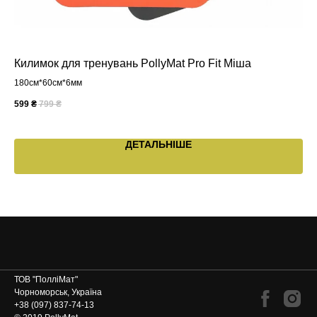
Килимок для тренувань PollyMat Pro Fit Міша
Ки
180см*60см*6мм
18
599
₴
799
₴
19
ДЕТАЛЬНІШЕ
ТОВ "ПолліМат"
Чорноморськ, Україна
+38 (097) 837-74-13