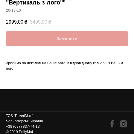
"Вертикаль з лого""
20-13-10
2999,00
₴
3499,00
₴
Замовити
Зробимо по лекалам на Ваше авто, в відповідному кольорі і з Вашим
лого
ТОВ "ПолліМат"
Чорноморськ, Україна
+38 (097) 837-74-13
© 2019 PollyMat