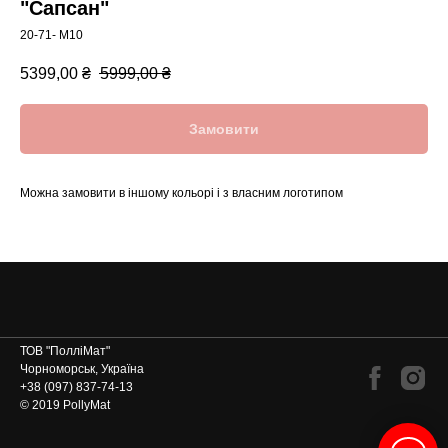
"Сапсан"
20-71- М10
5399,00
₴
5999,00
₴
Замовити
Можна замовити в іншому кольорі і з власним логотипом
ТОВ "ПолліМат"
Чорноморськ, Україна
+38 (097) 837-74-13
© 2019 PollyMat