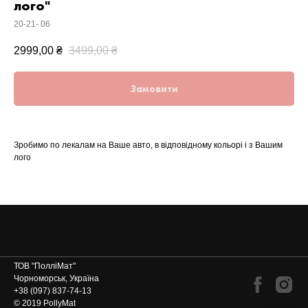
лого"
20-21- 06
2999,00
₴
3499,00
₴
Замовити
Зробимо по лекалам на Ваше авто, в відповідному кольорі і з Вашим
лого
ТОВ "ПолліМат"
Чорноморськ, Україна
+38 (097) 837-74-13
© 2019 PollyMat