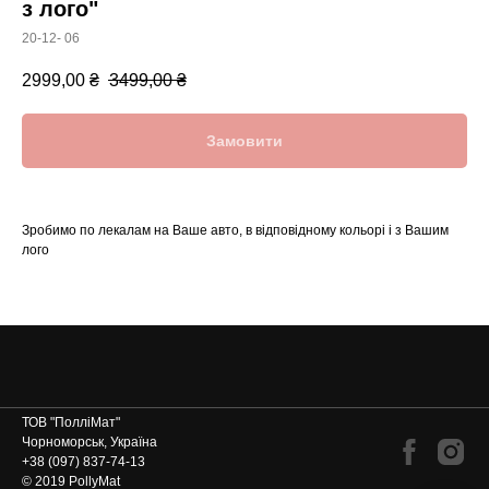
з лого"
20-12- 06
2999,00
₴
3499,00
₴
Замовити
Зробимо по лекалам на Ваше авто, в відповідному кольорі і з Вашим
лого
ТОВ "ПолліМат"
Чорноморськ, Україна
+38 (097) 837-74-13
© 2019 PollyMat