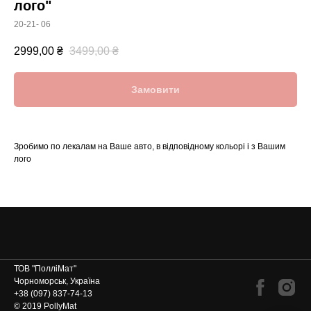
лого"
20-21- 06
2999,00
₴
3499,00
₴
Замовити
Зробимо по лекалам на Ваше авто, в відповідному кольорі і з Вашим
лого
ТОВ "ПолліМат"
Чорноморськ, Україна
+38 (097) 837-74-13
© 2019 PollyMat