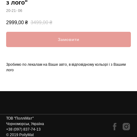
з лого"
20-21- 06
2999,00
₴
3499,00
₴
Замовити
Зробимо по лекалам на Ваше авто, в відповідному кольорі і з Вашим
лого
ТОВ "ПолліМат"
Чорноморськ, Україна
+38 (097) 837-74-13
© 2019 PollyMat